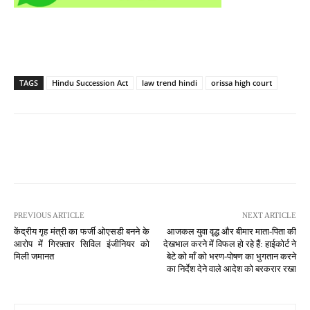
TAGS
Hindu Succession Act
law trend hindi
orissa high court
PREVIOUS ARTICLE
NEXT ARTICLE
केंद्रीय गृह मंत्री का फर्जी ओएसडी बनने के
आजकल युवा वृद्ध और बीमार माता-पिता की
आरोप में गिरफ़्तार सिविल इंजीनियर को
देखभाल करने में विफल हो रहे हैं: हाईकोर्ट ने
मिली जमानत
बेटे को माँ को भरण-पोषण का भुगतान करने
का निर्देश देने वाले आदेश को बरकरार रखा