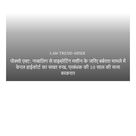
LAW TREND -HINDI
पोक्सो एक्ट: नाबालिग से वाइब्रेटिंग मशीन के जरिए बर्बरता मामले में
केरल हाईकोर्ट का सख्त रुख, प्रबंधक की 10 साल की सजा
बरकरार