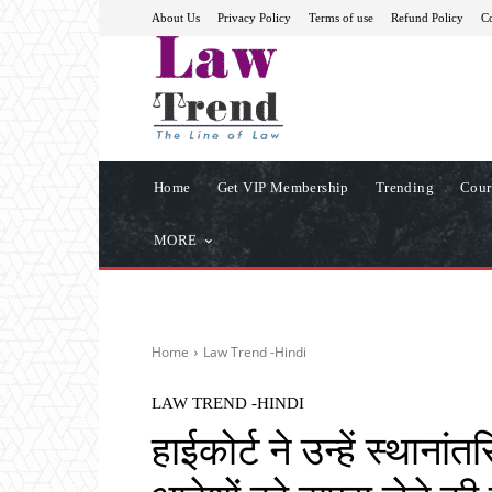
About Us
Privacy Policy
Terms of use
Refund Policy
Co
Home
Get VIP Membership
Trending
Cour
MORE
Home
Law Trend -Hindi
LAW TREND -HINDI
हाईकोर्ट ने उन्हें स्थाना