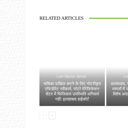
RELATED ARTICLES
LAW TREND -HINDI
LA
याचिका दाखिल करने के लिए नोटरीकृत
आतंकवाद, 
एफिडेविट स्वीकार्य, फोटो वेरिफिकेशन
मामलों में 
सेंटर में फिजिकल उपस्थिति अनिवार्य
विशेष अदाल
नहीं: इलाहाबाद हाईकोर्ट