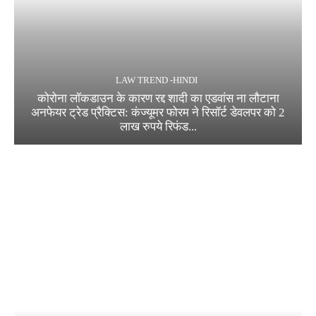
LAW TREND -HINDI
कोरोना लॉकडाउन के कारण रद्द शादी का एडवांस ना लौटाना
अनफेयर ट्रेड प्रैक्टिस: कंज्यूमर फोरम ने रिसॉर्ट डेवलपर को 2
लाख रुपये रिफंड...