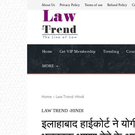
About Us
Privacy Policy
Terms of use
Refund Policy
Co
Home
Get VIP Membership
Trending
Cour
MORE
Home
Law Trend -Hindi
LAW TREND -HINDI
इलाहाबाद हाईकोर्ट ने य