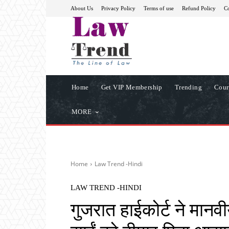
About Us
Privacy Policy
Terms of use
Refund Policy
Co
Home
Get VIP Membership
Trending
Cour
MORE
Home
Law Trend -Hindi
LAW TREND -HINDI
गुजरात हाईकोर्ट ने मानव