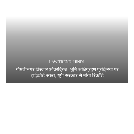
LAW TREND -HINDI
गोमतीनगर विस्तार ओवरब्रिज: भूमि अधिग्रहण प्रक्रिया पर
हाईकोर्ट सख्त, यूपी सरकार से मांगा रिकॉर्ड