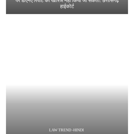
पर डीएनए रिपोर्ट को खारिज नहीं किया जा सकता: छत्तीसगढ़
हाईकोर्ट
LAW TREND -HINDI