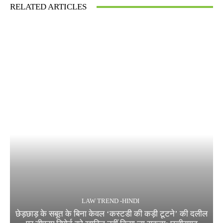
RELATED ARTICLES
LAW TREND -HINDI
छेड़छाड़ के सबूत के बिना केवल ‘कस्टडी की कड़ी टूटने’ की दलील