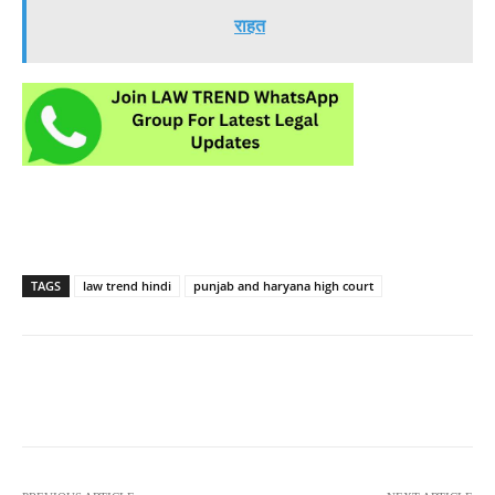
राहत
TAGS
law trend hindi
punjab and haryana high court