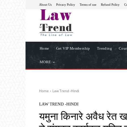
About Us
Privacy Policy
Terms of use
Refund Policy
Co
Home
Get VIP Membership
Trending
Cour
MORE
Home
Law Trend -Hindi
LAW TREND -HINDI
यमुना किनारे अवैध रेत 