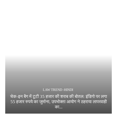
LAW TREND -HINDI
चेक-इन बैग में टूटी 35 हजार की शराब की बोतल: इंडिगो पर लगा
55 हजार रुपये का जुर्माना, उपभोक्ता आयोग ने ठहराया लापरवाही
का...