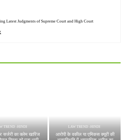
ing Latest Judgments of Supreme Court and High Court
W TREND -HINDI
LAW TREND -HINDI
ूमर सर्जरी का क्लेम खारिज
आरोपी के वकील या एमिकस क्यूरी की
ाल सिग्ना को पड़ा भारी,
अनुपस्थिति में आपराधिक अपील का