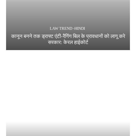
LAW TREND -HINDI
कानून बनने तक ड्राफ्ट एंटी-रैगिंग बिल के प्रावधानों को लागू करे
सरकार: केरल हाईकोर्ट