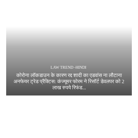
LAW TREND -HINDI
कोरोना लॉकडाउन के कारण रद्द शादी का एडवांस ना लौटाना
अनफेयर ट्रेड प्रैक्टिस: कंज्यूमर फोरम ने रिसॉर्ट डेवलपर को 2
लाख रुपये रिफंड...