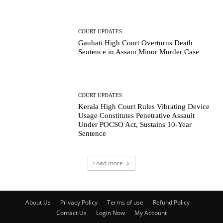
COURT UPDATES
Gauhati High Court Overturns Death
Sentence in Assam Minor Murder Case
COURT UPDATES
Kerala High Court Rules Vibrating Device
Usage Constitutes Penetrative Assault
Under POCSO Act, Sustains 10-Year
Sentence
Load more
About Us
Privacy Policy
Terms of use
Refund Policy
Contact Us
Login Now
My Account