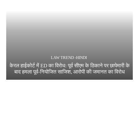
LAW TREND -HINDI
केरल हाईकोर्ट में ED का विरोध: पूर्व सीएम के ठिकाने पर छापेमारी के
बाद हमला पूर्व-नियोजित साजिश, आरोपी की जमानत का विरोध