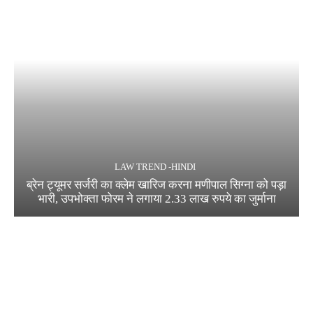
LAW TREND -HINDI
ब्रेन ट्यूमर सर्जरी का क्लेम खारिज करना मणीपाल सिग्ना को पड़ा
भारी, उपभोक्ता फोरम ने लगाया 2.33 लाख रुपये का जुर्माना