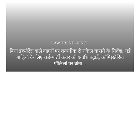
LAW TREND -HINDI
बिना इंश्योरेंस वाले वाहनों पर तकनीक से नकेल कसने के निर्देश; नई
गाड़ियों के लिए थर्ड-पार्टी कवर की अवधि बढ़ाई, कॉम्प्रिहेंसिव
पॉलिसी पर बीमा...