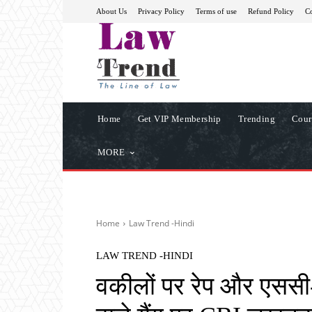
About Us
Privacy Policy
Terms of use
Refund Policy
Co
Home
Get VIP Membership
Trending
Cour
MORE
Home
Law Trend -Hindi
LAW TREND -HINDI
वकीलों पर रेप और एससी