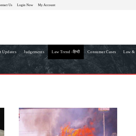
ntact Us
Login Now
My Account
t Updates
Judgements
Law Trend -हिन्दी
Consumer Cases
Law & 