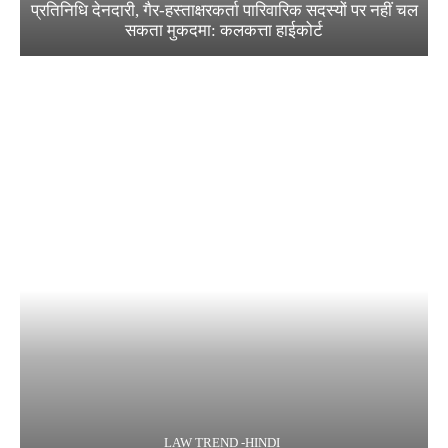
प्रतिनिधि देनदारी, गैर-हस्ताक्षरकर्ता पारिवारिक सदस्यों पर नहीं चल
सकता मुकदमा: कलकत्ता हाईकोर्ट
LAW TREND -HINDI