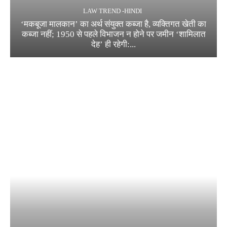
LAW TREND -HINDI
‘मकबूजा मालकान’ का अर्थ संयुक्त कब्जा है, व्यक्तिगत खेती का
कब्जा नहीं; 1950 से पहले विभाजन न होने पर जमीन ‘शामिलात
देह’ ही रहेगी:...