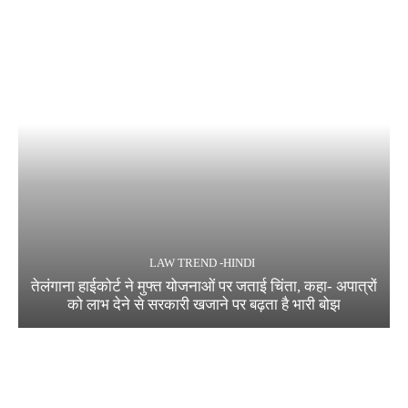
LAW TREND -HINDI
तेलंगाना हाईकोर्ट ने मुफ्त योजनाओं पर जताई चिंता, कहा- अपात्रों
को लाभ देने से सरकारी खजाने पर बढ़ता है भारी बोझ