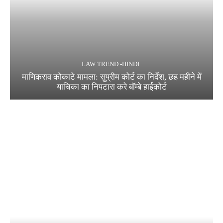
LAW TREND -HINDI
माणिकराव कोकाटे मामला: सुप्रीम कोर्ट का निर्देश, छह महीने में
याचिका का निपटारा करे बॉम्बे हाईकोर्ट