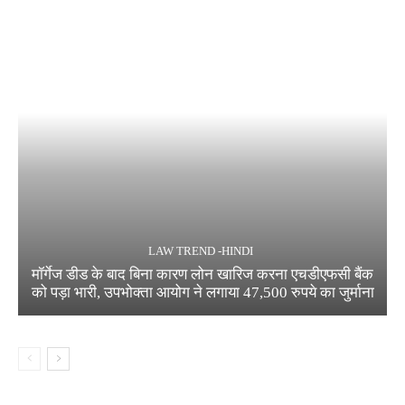
LAW TREND -HINDI
मॉर्गेज डीड के बाद बिना कारण लोन खारिज करना एचडीएफसी बैंक
को पड़ा भारी, उपभोक्ता आयोग ने लगाया 47,500 रुपये का जुर्माना