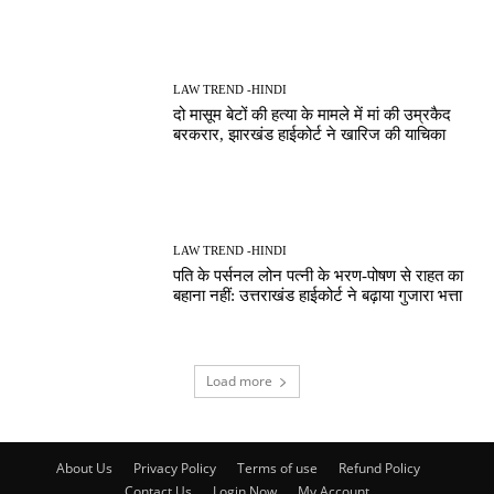
LAW TREND -HINDI
दो मासूम बेटों की हत्या के मामले में मां की उम्रकैद
बरकरार, झारखंड हाईकोर्ट ने खारिज की याचिका
LAW TREND -HINDI
पति के पर्सनल लोन पत्नी के भरण-पोषण से राहत का
बहाना नहीं: उत्तराखंड हाईकोर्ट ने बढ़ाया गुजारा भत्ता
Load more
About Us
Privacy Policy
Terms of use
Refund Policy
Contact Us
Login Now
My Account