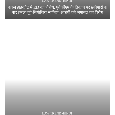
LAW TREND -HINDI
केरल हाईकोर्ट में ED का विरोध: पूर्व सीएम के ठिकाने पर छापेमारी के
बाद हमला पूर्व-नियोजित साजिश, आरोपी की जमानत का विरोध
LAW TREND -HINDI