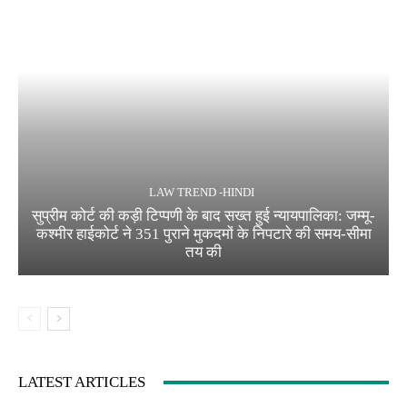
LAW TREND -HINDI
सुप्रीम कोर्ट की कड़ी टिप्पणी के बाद सख्त हुई न्यायपालिका: जम्मू-
कश्मीर हाईकोर्ट ने 351 पुराने मुकदमों के निपटारे की समय-सीमा
तय की
LATEST ARTICLES