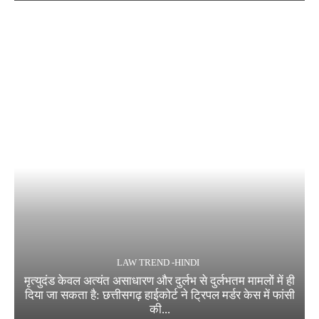
LAW TREND -HINDI
मृत्युदंड केवल अत्यंत असाधारण और दुर्लभ से दुर्लभतम मामलों में ही
दिया जा सकता है: छत्तीसगढ़ हाईकोर्ट ने ट्रिपल मर्डर केस में फांसी
की...