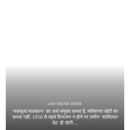
LAW TREND -HINDI
‘मकबूजा मालकान’ का अर्थ संयुक्त कब्जा है, व्यक्तिगत खेती का
कब्जा नहीं; 1950 से पहले विभाजन न होने पर जमीन ‘शामिलात
देह’ ही रहेगी:...