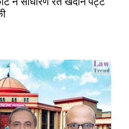
ोर्ट ने साधारण रेत खदान पट्टे
की