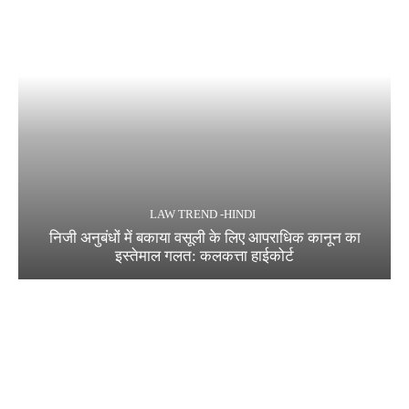
LAW TREND -HINDI
निजी अनुबंधों में बकाया वसूली के लिए आपराधिक कानून का
इस्तेमाल गलत: कलकत्ता हाईकोर्ट