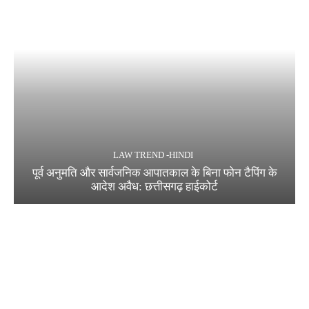
LAW TREND -HINDI
पूर्व अनुमति और सार्वजनिक आपातकाल के बिना फोन टैपिंग के
आदेश अवैध: छत्तीसगढ़ हाईकोर्ट