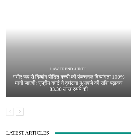
LAW TREND -HINDI
गंभीर रूप से दिव्यांग पीड़ित बच्ची की फंक्शनल दिव्यांगता 100%
मानी जाएगी: सुप्रीम कोर्ट ने दुर्घटना मुआवजे की राशि बढ़ाकर
83.38 लाख रुपये की
LATEST ARTICLES