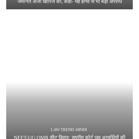
जमानत अर्जी खारिज की, कहा- यह हत्या से भी बड़ा अपराध
LAW TREND -HINDI
NEET-UG OMR सीट विवाद: सुप्रीम कोर्ट छह अभ्यर्थियों की