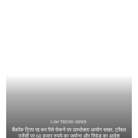
LAW TREND -HINDI
बैंकॉक ट्रिप रद्द कर पैसे रोकने पर उपभोक्ता आयोग सख्त, ट्रैवल
एजेंसी पर 60 हजार रुपये का जुर्माना और रिफंड का आदेश