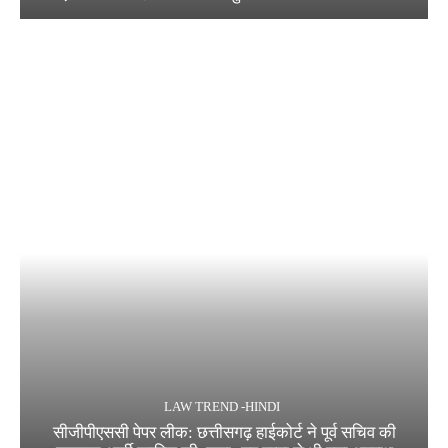
LAW TREND -HINDI
सीजीपीएससी पेपर लीक: छत्तीसगढ़ हाईकोर्ट ने पूर्व सचिव की