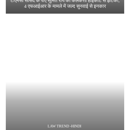
टीएमसी सांसद के पीए सुमित रॉय को कलकत्ता हाईकोर्ट से झटका,
4 एफआईआर के मामले में जल्द सुनवाई से इनकार
LAW TREND -HINDI