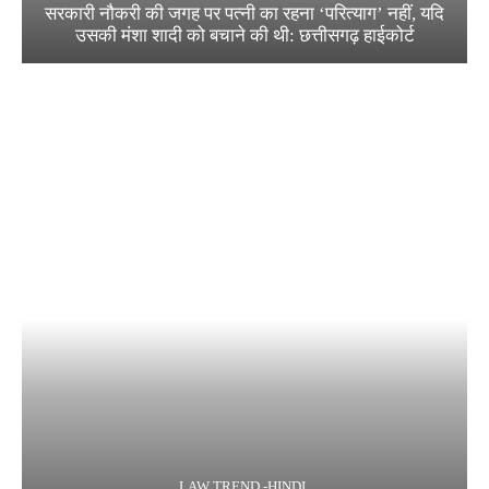
सरकारी नौकरी की जगह पर पत्नी का रहना ‘परित्याग’ नहीं, यदि
उसकी मंशा शादी को बचाने की थी: छत्तीसगढ़ हाईकोर्ट
LAW TREND -HINDI