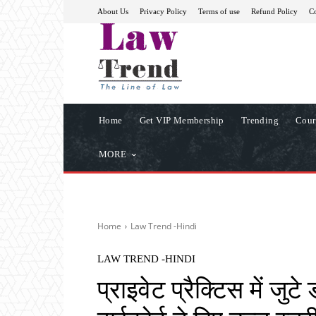
About Us
Privacy Policy
Terms of use
Refund Policy
Co
Home
Get VIP Membership
Trending
Cour
MORE
Home
Law Trend -Hindi
LAW TREND -HINDI
प्राइवेट प्रैक्टिस में जु